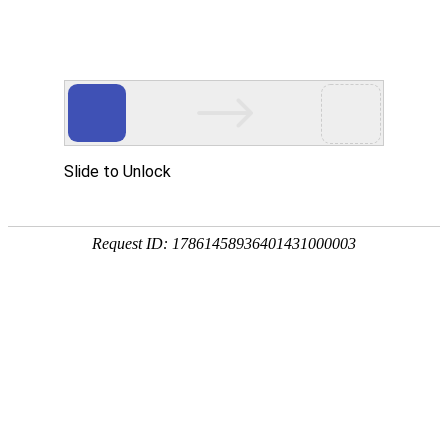
通知公告
公司新闻
行业新闻
2021，小善大义，回报社会，
麦特人在公益之路上
发布时间:
2021/02/06
阅读次数:
7298
2021年春节将至，2月6日，农历腊月廿五，正值小年，
安徽伟易博网站注册股份有限公司、安徽麦特雷勃净化科技
股份有限公司董事长王军一行来到青龙乡长寿村——青龙村
龙潭、蒋家山村民组，看望慰问70岁以上老人，为他们送去