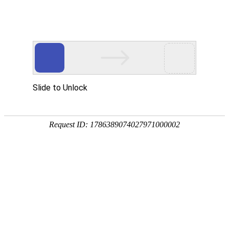
通知公告
公司新闻
行业新闻
我司举办2020年“迎中秋，庆
国庆”晚会活动
发布时间:
2020/10/01
阅读次数:
3191
2020年9月30日下午，由伟易博网站注册公司工会主办，麦
特雷勃公司协办的麦特股份“迎中秋，庆国庆”晚会在联丰大
酒店举行，由各广大员工自编自演的舞蹈、合唱、独唱、小
品等27个节目轮番登场亮相，博得现场观众阵阵喝彩。本次